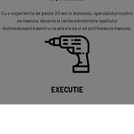
Cu o experienta de peste 20 ani in domeniu, specialistul nostru
va masura, desena si randa elementele spatiului
dumneavoastra pentru ca acesta sa vi se potriveasca manusa.
EXECUTIE
Detaliile conteaza si
fac diferenta.
De aceea echipa noastra de executie acorda o mare atentie